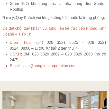
Giảm 10% khi dùng bữa tại nhà hàng Bier Garden
Rooftop.
*Lưu ý: Quý Khách vui lòng không hút thuốc lá trong phòng.
Đ
ể
đ
ặ
t ch
ỗ
, quý khách vui lòng liên h
ệ
tr
ự
c ti
ế
p Phòng Kinh
Doanh – Tiếp Thị:
Điện Thoại:
(84) 028 3521 8525 – 028 3521
8524 (08:00 – 17:00, từ thứ 2 đến thứ 7)
CSKH
: (84) 028 3829 2862 – 028 3829 2860 (hỗ trợ
24/7)
Email:
ss.ta@bongsencorporation.com