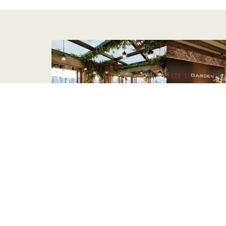
CONTACT US
Địa Chỉ
56 - 66 Nguyễn Huệ, phường
Chí Minh Việt Nam