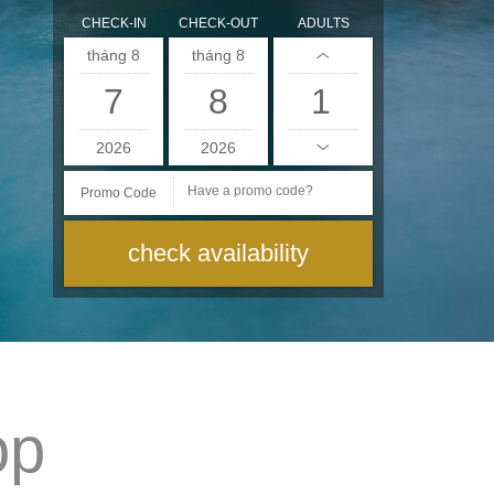
CHECK-IN
CHECK-OUT
ADULTS
tháng 8
tháng 8
7
8
2026
2026
Promo Code
op