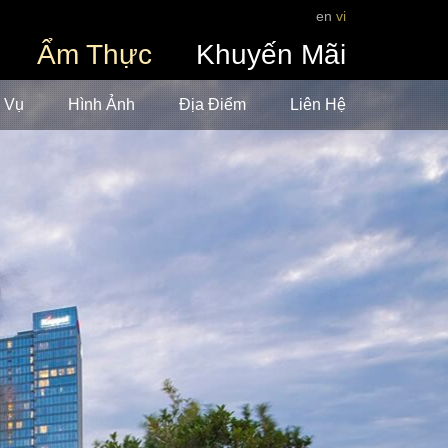
en
vi
Ẩm Thực
Khuyến Mãi
h Vụ
Hình Ảnh
Địa Điểm
Liên Hệ